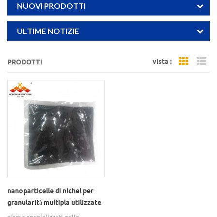
NUOVI PRODOTTI
ULTIME NOTIZIE
vista :
PRODOTTI
Grid Vi
Li
nanoparticelle di nichel per
granularità multipla utilizzate
per celle a combustibile
siamo specializzati nella