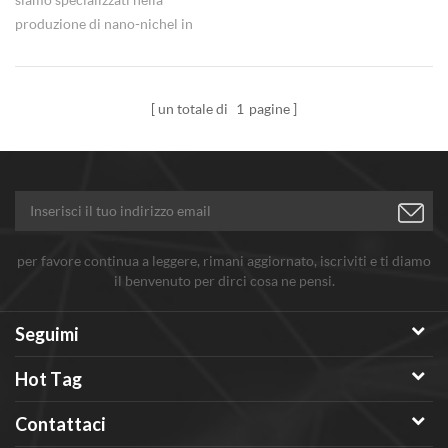
produzione di nano-nichel in
polvere di alta qualità e
conveniente, non esitare a
informarci.
un totale di
1
pagine
per favore continua a leggere, rimani aggiornato, iscriviti e ti diamo
il benvenuto per dirci cosa ne pensi.
Seguimi
Hot Tag
Contattaci