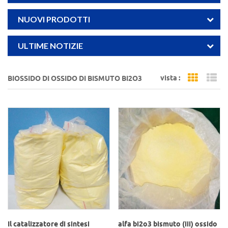
NUOVI PRODOTTI
ULTIME NOTIZIE
vista :
BIOSSIDO DI OSSIDO DI BISMUTO BI2O3
Grid Vi
Li
Il catalizzatore di sintesi
alfa bi2o3 bismuto (iii) ossido