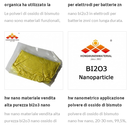
organica ha utilizzato la
per elettrodi per batterie zn
polvere di ossido di bismuto
Le polveri di ossido di bismuto
nano bi2o3 in elettrodi per
nano Bi2O3
nano sono materiali funzionali,
batterie znni con lunga durata.
ampiamente utilizzati in
come materiale drogato con
catalizzatori di sintesi organica,
polvere elettronica funzionale,
ceramica, piezoresistore, ecc. La
nano alfa bi2o3 bismuto (iii)
nanoparticella Bi2O3 è
ossido è ampiamente usato nella
disponibile per 30-50 nm con
produzione di componenti
una purezza del 99,5%.
sensibili, componenti elettronici
in ceramica dielettrica.
hw nano materiale vendita
hw nanometrico applicazione
alta purezza bi2o3 nano
polvere di ossido di bismuto
ossido di bismuto
hw nano materiale vendita alta
polvere di ossido di bismuto
purezza bi2o3 nano ossido di
nano hw nano, 20-30 nm, 99,5%,
bismuto per uso di ceramiche
polvere solida gialla nanometro