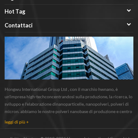
ceramico elettronico in polvere,
Hot Tag
la purezza dei requisiti generali
superiori al 99,5%. i principali
Contattaci
obiettivi di applicazione sono
tre categorie: varistore di ossido
di zinco, condensatori ceramici
e materiali magnetici di ferrite.
nello sviluppo della ceramica
elettronica, gli Stati Uniti sono
uno dei migliori al mondo.
mentre il Giappone si affida alla
produzione di massa e alla
Hongwu International Group Ltd , con il marchio hwnano, è
tecnologia avanzata per
un'impresa high-techconcentrandosi sulla produzione, la ricerca, lo
occupare la quota di mercato
sviluppo e l'elaborazione dinanoparticelle, nanopolveri, polveri di
della ceramica mondiale del
micron. abbiamo le nostre polveri nanobase di produzione e centro
60%. con la ricerca e lo sviluppo
r & s situato in xuzhou, jiangsu, principalmente di fornitura
leggi di più +
dell'ossido di bismuto nano e
nanoparticella d'argento...
l'omogeneizzazione della
tecnologia di produzione,