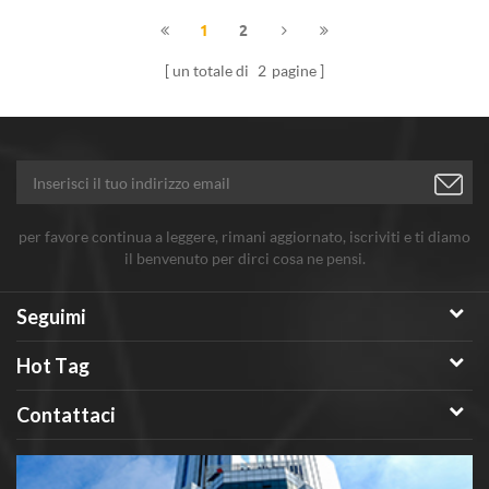
dispersione di propanolo,
1
2
dispersione di acqua.
un totale di
2
pagine
per favore continua a leggere, rimani aggiornato, iscriviti e ti diamo
il benvenuto per dirci cosa ne pensi.
Seguimi
Hot Tag
Contattaci