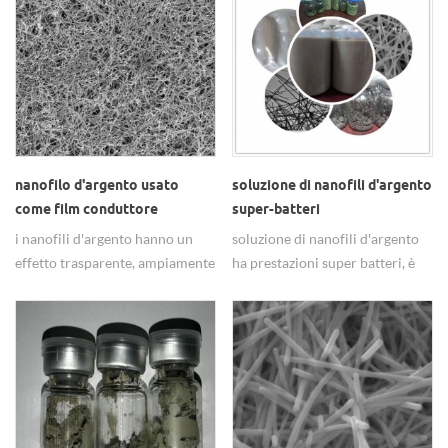
nell'elettronica flessibile.
nanofilo d'argento usato
soluzione di nanofili d'argento
come film conduttore
super-batteri
trasparente
i nanofili d'argento hanno un
soluzione di nanofili d'argento
effetto trasparente, ampiamente
ha prestazioni super batteri, è
usato come film conduttore.
ampiamente usato
nell'assistenza sanitaria,tessuti,
materie plastiche e materiali da
costruzione chimici e altri
prodotti .