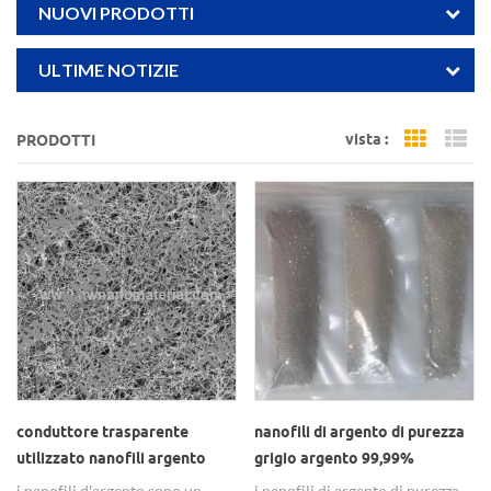
NUOVI PRODOTTI
ULTIME NOTIZIE
vista :
PRODOTTI
Grid Vi
Li
conduttore trasparente
nanofili di argento di purezza
utilizzato nanofili argento
grigio argento 99,99%
argento
i nanofili d'argento sono un
i nanofili di argento di purezza