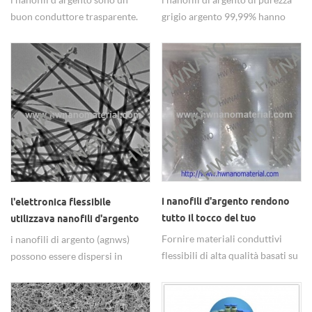
buon conduttore trasparente.
grigio argento 99,99% hanno
alta qualità e si applicano al
elettrodo trasparente.
i nanofili d'argento rendono
l'elettronica flessibile
tutto il tocco del tuo
utilizzava nanofili d'argento
cruscotto
Fornire materiali conduttivi
i nanofili di argento (agnws)
flessibili di alta qualità basati su
possono essere dispersi in
nanofili di argento
acqua, etanolo ipa, glicole
etilenico, resina epossidica,
ampiamente utilizzato