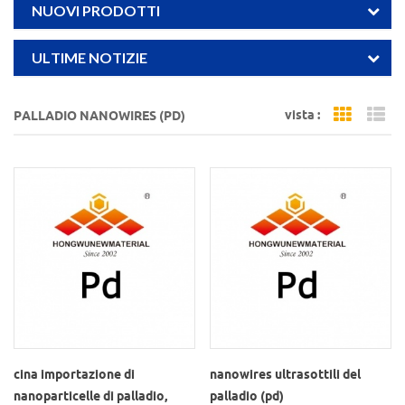
NUOVI PRODOTTI
ULTIME NOTIZIE
vista :
PALLADIO NANOWIRES (PD)
Grid Vi
Li
cina importazione di
nanowires ultrasottili del
nanoparticelle di palladio,
palladio (pd)