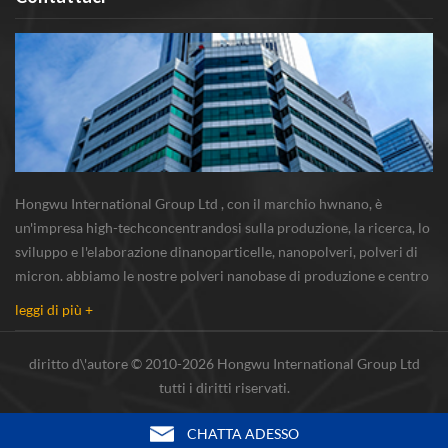
Hongwu International Group Ltd , con il marchio hwnano, è
un'impresa high-techconcentrandosi sulla produzione, la ricerca, lo
sviluppo e l'elaborazione dinanoparticelle, nanopolveri, polveri di
micron. abbiamo le nostre polveri nanobase di produzione e centro
r & s situato in xuzhou, jiangsu, principalmente di fornitura
leggi di più +
nanoparticella d'argento...
diritto d\'autore © 2010-2026 Hongwu International Group Ltd
tutti i diritti riservati.
CHATTA ADESSO