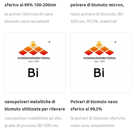
sferico al 99% 100-200nm
polvere di bismuto micron,
come additivi lubrificanti
prezzo polvere di bismuto
le polveri sferiche di nano
nano polvere di bismuto, 80-
superfino
bismuto sono eccellenti
100 nm, 99,5%, materiali
prestazioni come additivo
lubrificanti ampiamente
lubrificante.
utilizzati.
nanopolveri metalliche di
Polveri di bismuto nano
bismuto utilizzate per rilevare
sferico al 99,5%
metalli pesanti e uranio
nanopolveri metalliche ad alto
le polveri di bismuto sferiche
grado di purezza, 80-100 nm,
nano sono ampiamente
utilizzate per rilevare metalli
utilizzate in additivi lubrificanti,