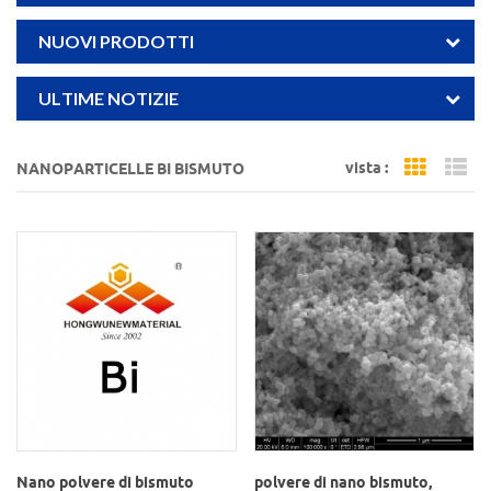
NUOVI PRODOTTI
ULTIME NOTIZIE
vista :
NANOPARTICELLE BI BISMUTO
Grid Vi
Li
Nano polvere di bismuto
polvere di nano bismuto,