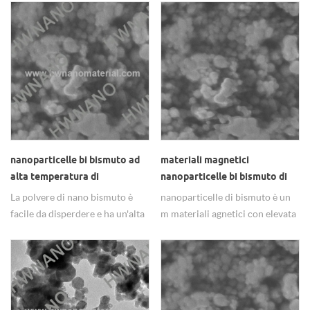
pesanti e uranio.
additivi metallurgici. & nbsp;
nanoparticelle bi bismuto ad
materiali magnetici
alta temperatura di
nanoparticelle bi bismuto di
ossidazione
elevata purezza
La polvere di nano bismuto è
nanoparticelle di bismuto è un
facile da disperdere e ha un'alta
m materiali agnetici con elevata
temperatura di ossidazione. Ha
purezza utilizzati in industria
anche una buona contrattilità di
metallurgica.
sinterizzazione e viene utilizzata
principalmente nell'industria
metallurgica, additivo