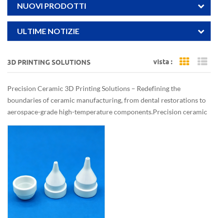
NUOVI PRODOTTI
ULTIME NOTIZIE
vista :
3D PRINTING SOLUTIONS
Grid Vi
Li
Precision Ceramic 3D Printing Solutions – Redefining the
boundaries of ceramic manufacturing, from dental restorations to
aerospace-grade high-temperature components.Precision ceramic
3D printing turns impossible structures into reality.