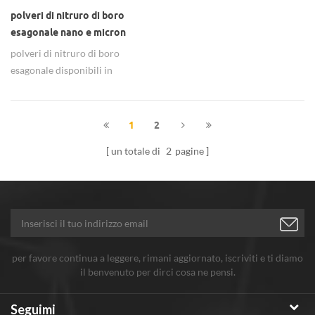
polveri di nitruro di boro
esagonale nano e micron
polveri di nitruro di boro
esagonale disponibili in
dimensioni nano e micron con
99% + purezza.
1
2
un totale di
2
pagine
per favore continua a leggere, rimani aggiornato, iscriviti e ti diamo
il benvenuto per dirci cosa ne pensi.
Seguimi