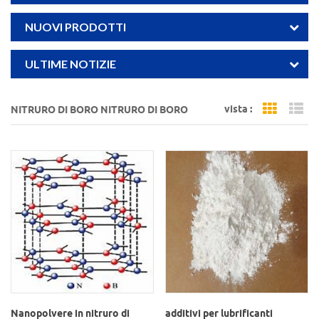
NUOVI PRODOTTI
ULTIME NOTIZIE
vista :
NITRURO DI BORO NITRURO DI BORO
Grid Vi
Li
Nanopolvere in nitruro di
additivi per lubrificanti