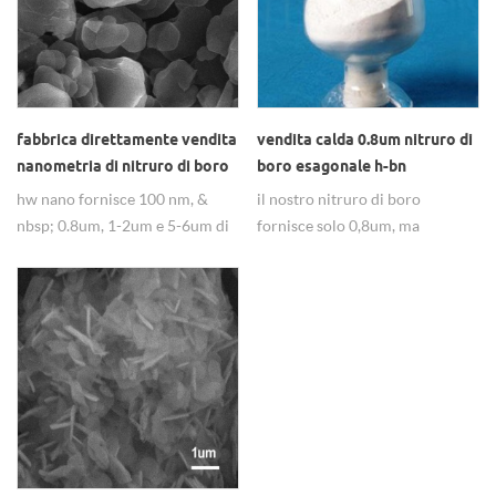
fabbrica direttamente vendita
vendita calda 0.8um nitruro di
nanometria di nitruro di boro
boro esagonale h-bn
di hbn, 100nm, 99,8%
lubrificante in polvere
hw nano fornisce 100 nm, &
il nostro nitruro di boro
nbsp; 0.8um, 1-2um e 5-6um di
fornisce solo 0,8um, ma
nitruro di boro nitruro di
fornisce anche 80-100nm, 1-
nanopolveri, ampiamente usati
2um o più dimensioni più
come lubrificanti.
grandi, ampiamente usati come
lubrificanti.