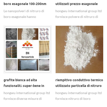
boro esagonale 100-200nm
utilizzati prezzo esagonale
polvere di nitruro di boro
Le nanopolveri di nitruro di
hongwu international group ltd
boro esagonale hanno
fornisce polvere di nitruro di
dimensioni nano, dimensioni
boro esagonale principalmente
sub-micron, dimensioni micron,
in 100-200nm, 800nm, 1-2um,
ampiamente utilizzate nei
5-6um. come produttore di
materiali ceramici.
materiali nano e super fine in
polvere dal 2002, ti offrirebbe
mateirals di alta qualità con un
prezzo favorevole e un buon
servizio.
grafite bianca ad alta
riempitivo conduttivo termico
funzionalità super-bene in
utilizzato particella di nitruro
polvere hbn
di boro esagonale superfine
hongwu international group ltd
hongwu international group ltd
fornisce diverse misure di
fornisce nitruro di boro
polveri di nitruro di boro
esagonale in polvere