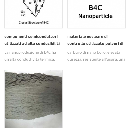
componenti semiconduttori
materiale nucleare di
utilizzati ad alta conducibilità
controllo utilizzato polveri di
termica b4c micron in polvere
carburo nano-boro resistenti
La nanoproduzione di b4c ha
carburo di nano boro, elevata
all'usura
un'alta conduttività termica,
durezza, resistente all'usura, una
ampiamente utilizzata nei
grande sezione di assorbimento
componenti dei semiconduttori.
di neutroni, ampiamente
utilizzata nel materiale nucleare
di controllo.