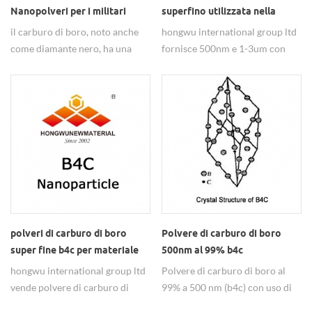
Nanopolveri per i militari
superfino utilizzata nella
particella di ceramica 500nm
il carburo di boro, noto anche
hongwu international group ltd
b4c
come diamante nero, ha una
fornisce 500nm e 1-3um con
formula molecolare di B₄C, di
purezza del 99%. Le polveri
solito polvere grigio-nera. è uno
superfine b4c per ceramica
dei tre materiali più duri
hanno buone proprietà e sono
conosciuti (gli altri due sono
utilizzate in vari campi.
diamante e boro cubico
nitruro). viene utilizzato nelle
armature dei carri armati, nei
giubbotti antiproiettile e in
molte applicazioni industriali il
suo Mohs la durezza è 9.3.
Perché della sua bassa densità,
polveri di carburo di boro
Polvere di carburo di boro
alta resistenza, stabilità alle alte
super fine b4c per materiale
500nm al 99% b4c
temperature e buona stabilità
abrasivo
hongwu international group ltd
Polvere di carburo di boro al
chimica è usato in resistente
vende polvere di carburo di
99% a 500 nm (b4c) con uso di
all'usura materiali, fasi di
boro per applicazioni come
alta qualità come l'applicazione