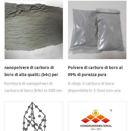
rinforzo in ceramica,
materiali abrasivi, ceramici,
in ceramica.
specialmente in armature
nucleari, refrattari.
leggere, assorbitori di neutroni
di reattori, ecc.
nanopolvere di carburo di
Polvere di carburo di boro al
boro di alta qualità (b4c) per
99% di purezza pura
materiale ceramico
fornitura di nanopolveri di
& nbsp; il carburo di boro
carburo di boro (b4c) in 500 nm
disponibile in 1-3um con una
con alta qualità, per ulteriori
purezza del 99% potrebbe
informazioni non esitate a
essere utilizzato nel materico
contattarci.
ceremico e così via.