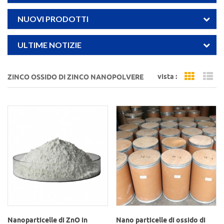
NUOVI PRODOTTI
ULTIME NOTIZIE
vista :
ZINCO OSSIDO DI ZINCO NANOPOLVERE
Grid Vi
Li
Nanoparticelle di ZnO in
Nano particelle di ossido di