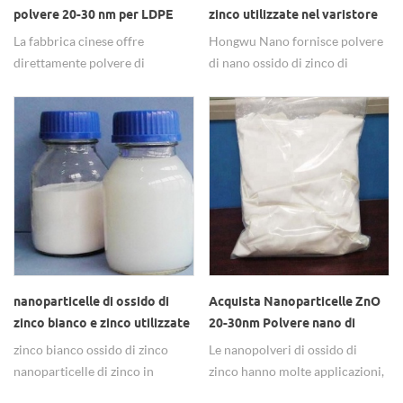
polvere 20-30 nm per LDPE
zinco utilizzate nel varistore
La fabbrica cinese offre
Hongwu Nano fornisce polvere
direttamente polvere di
di nano ossido di zinco di
nanoparticelle di ossido di zinco
qualità elevata e stabile in lotti a
ZnO di qualità stabile da 20-30
lungo termine con prezzi di
nm al 99,8%. Ordine del
fabbrica competitivi. In quanto
campione e ordine in lotti
nanomateriale multifunzionale,
entrambi disponibili, prezzo di
il nano ossido di zinco (ZnO) ha
fabbrica favorevole e consegna
un'ampia gamma di applicazioni.
veloce. Nano ZnO può essere
applicato per LDPE, gomma,
mangimi, ecc. Per qualsiasi
esigenza non esitate a
contattarci.
nanoparticelle di ossido di
Acquista Nanoparticelle ZnO
zinco bianco e zinco utilizzate
20-30nm Polvere nano di
nella pittura
ossido di zinco utilizzata per
zinco bianco ossido di zinco
Le nanopolveri di ossido di
l'agente colorante
nanoparticelle di zinco in
zinco hanno molte applicazioni,
particelle di dimensioni 20-30
come plastica, gomma,