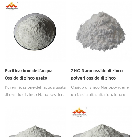
nm con purezza del 99,8%.
ceramica, cosmetici, tessuti,
rivestimenti, ecc.
Purificazione dell'acqua
ZNO Nano ossido di zinco
Ossido di zinco usato
polveri ossido di zinco
Nanopowder Nano ZNO per il
nanoparticelle
Purenificazione dell'acqua usata
Ossido di zinco Nanopowder è
trattamento delle acque
di ossido di zinco Nanopowder,
un fascia alta, alta funzione e
il processo di preparazione è
fine inorganico Prodotto.
semplice, il costo è
Esibisce molte proprietà
relativamente basso, e
speciali, come la non
l'efficienza di degradazione è
migrazione, la fluorescenza, la
maggiore, rendendo nano ZNO
piezoelettricità, la capacità di