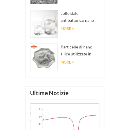
colloidale
antibatterico nano
argento antibatterico
MORE
trasparente
Particelle di nano
silice utilizzate in
resina epossidica,
MORE
rivestimento
superidrofobico in
polvere di nano silice
Ultime Notizie