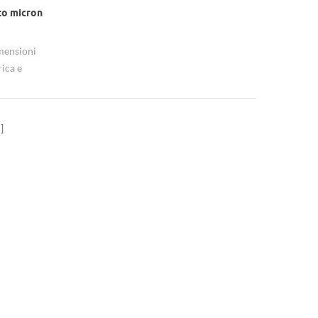
to micron
imensioni
ica e
chimica