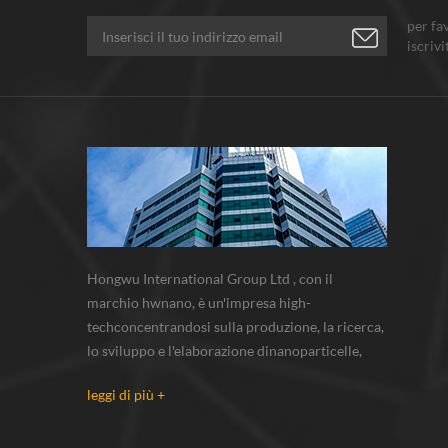
per fa
iscrivi
pensi.
Hongwu International Group Ltd , con il
marchio hwnano, è un'impresa high-
techconcentrandosi sulla produzione, la ricerca,
lo sviluppo e l'elaborazione dinanoparticelle,
nanopolveri, polveri di micron. abbiamo le
leggi di più +
nostre polveri nanobase di produzione e centro
r & s situato in xuzhou, jiangsu, principalmente
di fornitura nanoparticella d'argento...