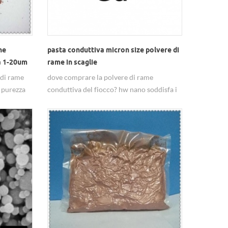
ne
pasta conduttiva micron size polvere di
za 1-20um
rame in scaglie
 di rame
dove comprare la polvere di rame
a purezza
conduttiva del fiocco? hw nano soddisfa i
tuoi requisiti in merito alla nanopolvere.