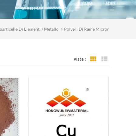
articelle Di Elementi / Metallo
Polveri Di Rame Micron
vista :
Grid View
List View