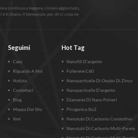
vore continua a leggere, rimani aggiornato,
ti e ti diamo il benvenuto per dirci cosa ne
Seguimi
Hot Tag
Casa
Nanofili D'argento
Riguardo A Noi
Fullerene C60
Notizia
Nanoparticelle Di Ossido Di Zinco
Contattaci
Nanoparticelle D'argento
Blog
Diamante Di Nano Polveri
Mappa Del Sito
Pirogenica Sio2
Xml
Nanotubi Di Carbonio Conduttivo
Nanotubi Di Carbonio Multi-Parete
Nanotubi Di Carbonio Multi-Parete