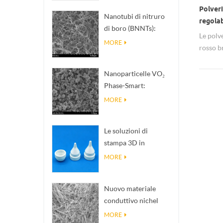
Polveri
Nanotubi di nitruro
regolab
di boro (BNNTs):
Le polv
riempitivi per
MORE
rosso b
dissipazione del
prezzi 
calore ad alta
Nanoparticelle VO₂
conducibilità termica
Phase-Smart:
risposta termica
MORE
intelligente,
progettate su misura
Le soluzioni di
stampa 3D in
ceramica di
MORE
precisione
trasformano
Nuovo materiale
strutture impossibili
conduttivo nichel
in realtà
Nanowires Ninws .
MORE