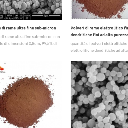
 di rame ultra fine sub-micron
Polveri di rame elettrolitico fi
dendritiche fini ad alta purez
 di rame ultra fine sub-micron con
lle di dimensioni 0,8um, 99,5% di
quantità di polveri elettrolitiche
 sferiche.
elettrolitiche dendritiche ad alt
1-40um. & nbsp;