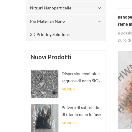
Nitruri Nanoparticelle
nanopar
Più Materiali Nano
rame in
è possi
3D Printing Solutions
puro di
da hw n
Nuovi Prodotti
Dispersione/colloide
acquosa di nano SiO₂
sferico
MORE
monodisperso
Polvere di subossido
di titanio nano in fase
Magnéli Ti₄O₇
MORE