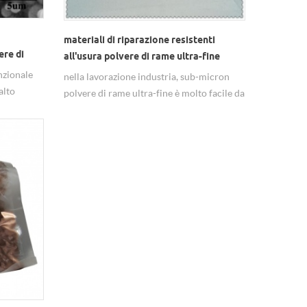
a
materiali di riparazione resistenti
ere di
all'usura polvere di rame ultra-fine
unzionale
nella lavorazione industria, sub-micron
alto
polvere di rame ultra-fine è molto facile da
ei più
combinare con ferro, alluminio e altri
li
materiali metallici materiali legati, come
resistente all'usura materiale di
riparazione.