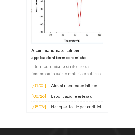
Alcuni nanomateriali per
applicazioni termocromiche
Il termocromismo si riferisce al
fenomeno in cui un materiale subisce
cambiamenti di colore al variare della
[ 01/02]
Alcuni nanomateriali per
temperatura. Questo cambiamento è
applicazioni
solitamente causato da cambiamenti
[ 08/16]
L'applicazione estesa di
termocromiche
nella struttura elettronica o
diversi nanomateriali nel
[ 08/09]
Nanoparticelle per additivi
molecolare del materiale. Il suo
calcestruzzo
lubrificanti antiusura
principio...