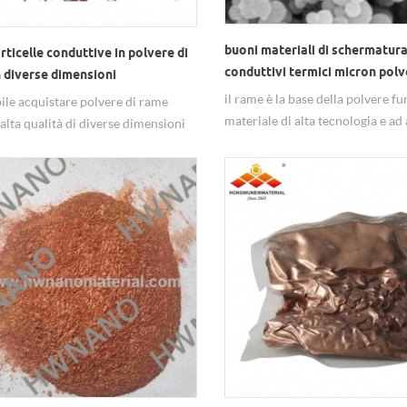
buoni materiali di schermatur
ticelle conduttive in polvere di
conduttivi termici micron polv
 diverse dimensioni
rame
il rame è la base della polvere f
bile acquistare polvere di rame
materiale di alta tecnologia e ad 
 alta qualità di diverse dimensioni
valore aggiunto, ma anche uno d
ano.
veloci sviluppo di aree di materia
prodotti caldi.