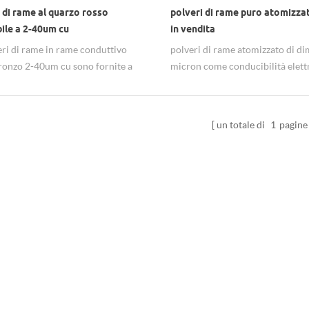
 di rame al quarzo rosso
polveri di rame puro atomizza
ile a 2-40um cu
in vendita
eri di rame in rame conduttivo
polveri di rame atomizzato di d
ronzo 2-40um cu sono fornite a
micron come conducibilità elettr
competitivi.
termica, morfologia, reattività 
danno vari usi.
un totale di
1
pagine