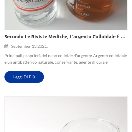
Secondo Le Riviste Mediche, L'argento Colloidale È Un Efficace Naturale Ad Ampio Spettro
September 13,2021.
Principali proprietà del nano colloide d'argento: Argento colloidale
è un antibatterico naturale, conservante, agente di cura e
deodorante. Principio: utilizzare argento metallico puro 99,99 per
preparare il colloide nano Ag attraverso un processo sp...
Leggi Di Più