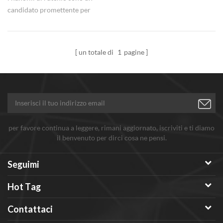
candidato promettente per
studiare il comportamento
intrinseco dei singoli fili
superconduttori
un totale di
1
pagine
unidimensionali. & nbsp;
per favore continua a leggere, rimani aggiornato, iscriviti e ti diamo
il benvenuto per dirci cosa ne pensi.
Seguimi
Hot Tag
Contattaci