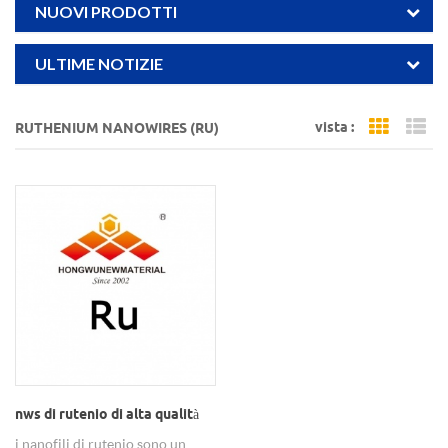
NUOVI PRODOTTI
ULTIME NOTIZIE
vista :
RUTHENIUM NANOWIRES (RU)
Grid Vi
Li
nws di rutenio di alta qualità
i nanofili di rutenio sono un