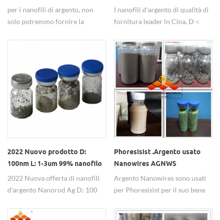
alta conducibilità
prezzo di fabbrica
per i nanofili di argento, non
I nanofili d'argento di qualità di
solo potremmo fornire la
fornitura leader in Cina, D＜
polvere, ma potremmo anche
30nm, L＞20um, possono essere
fornire in dispersione, il
personalizzati. AgNW può
solvente potrebbe farlo secondo
essere applicato per conduttivo,
le esigenze del cliente.
antibatterico, ecc. Qualsiasi
esigenza è benvenuta a richiesta.
2022 Nuovo prodotto D:
Phoresisist .Argento usato
100nm L: 1-3um 99% nanofilo
Nanowires AGNWS
d'argento/ag nanorod
.produttore
2022 Nuova offerta di nanofili
Argento Nanowires sono usati
d'argento Nanorod Ag D: 100
per Phoresisist per il suo bene
nm L: 1-3 um 99% Offerta
proprietà. AGNWS .Mostra una
diretta in fabbrica, qualità
buona flessibilità, conduttività e