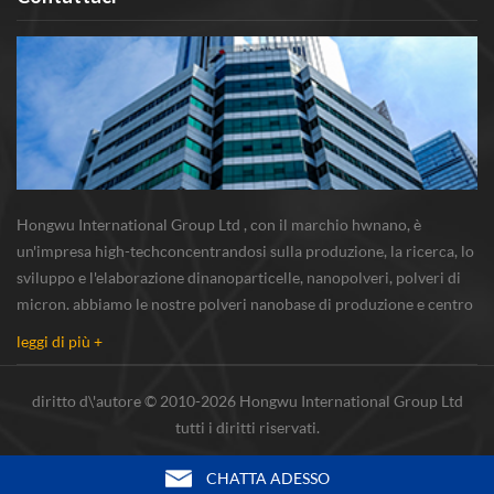
Hongwu International Group Ltd , con il marchio hwnano, è
un'impresa high-techconcentrandosi sulla produzione, la ricerca, lo
sviluppo e l'elaborazione dinanoparticelle, nanopolveri, polveri di
micron. abbiamo le nostre polveri nanobase di produzione e centro
r & s situato in xuzhou, jiangsu, principalmente di fornitura
leggi di più +
nanoparticella d'argento...
diritto d\'autore © 2010-2026 Hongwu International Group Ltd
tutti i diritti riservati.
CHATTA ADESSO