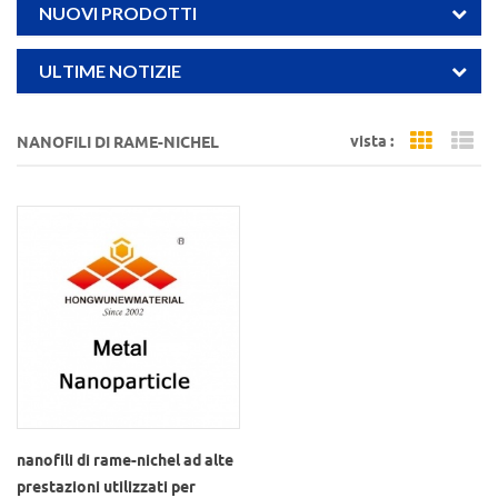
NUOVI PRODOTTI
ULTIME NOTIZIE
vista :
NANOFILI DI RAME-NICHEL
Grid Vi
Li
nanofili di rame-nichel ad alte
prestazioni utilizzati per