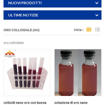
NUOVI PRODOTTI
ULTIME NOTIZIE
vista :
ORO COLLOIDALE (AU)
Grid Vi
Li
oro colloidale
colloidi nano oro con buona
soluzione di oro nano