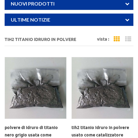
NUOVI PRODOTTI
ULTIME NOTIZIE
vista :
TIH2 TITANIO IDRURO IN POLVERE
Grid Vi
Li
polvere di idruro di titanio
tih2 titanio idruro in polvere
nero grigio usata come
usato come catalizzatore