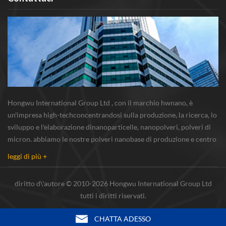
Hongwu International Group Ltd , con il marchio hwnano, è
un'impresa high-techconcentrandosi sulla produzione, la ricerca, lo
sviluppo e l'elaborazione dinanoparticelle, nanopolveri, polveri di
micron. abbiamo le nostre polveri nanobase di produzione e centro
r & s situato in xuzhou, jiangsu, principalmente di fornitura
leggi di più +
nanoparticella d'argento...
diritto d\'autore © 2010-2026 Hongwu International Group Ltd
tutti i diritti riservati.
CHATTA ADESSO