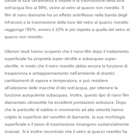
bande di luce ultravioletta e visibile e la trasmissione della luce
sott'acqua fino al 98%, vicino al vetro al quarzo non rivestito. Il
film di nano diamante ha un effetto antiriflesso nella banda degli
infrarossi e la trasmissione della luce del vetro al quarzo rivestito
raggiunge l'85%, ovvero il 10% in più rispetto a quella del vetro al
quarzo non rivestito.
Ulteriori studi hanno scoperto che il nano-film dopo il trattamento
superficiale ha proprietà super-idrofile e subacquee super-
oleofile, in modo che il vetro rivestito abbia ancora la funzione di
trasparenza e antiappannamento nell'ambiente di drastici
cambiamenti di vapore e temperatura, e può resistere
all'adesione delle macchie d'olio sott'acqua, per ottenere la
funzione autopulente subacquea. Inoltre, questo tipo di nano film
diamantato ultrasottile ha eccellenti prestazioni antiusura. Dopo
che le particelle di sabbia in movimento ad alta velocità hanno
colpito la superficie del nanofilm di diamante, la sua morfologia
superficiale e il tasso di trasmissione rimangono sostanzialmente
invariati. Si è inoltre riscontrato che il vetro al quarzo rivestito ha