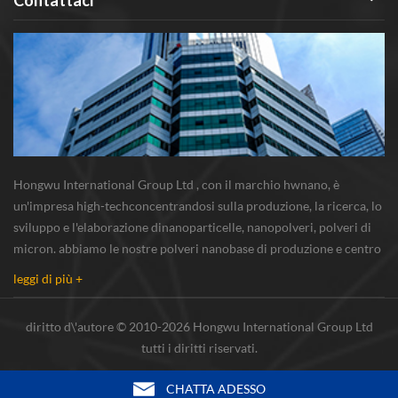
Hongwu International Group Ltd , con il marchio hwnano, è
un'impresa high-techconcentrandosi sulla produzione, la ricerca, lo
sviluppo e l'elaborazione dinanoparticelle, nanopolveri, polveri di
micron. abbiamo le nostre polveri nanobase di produzione e centro
r & s situato in xuzhou, jiangsu, principalmente di fornitura
leggi di più +
nanoparticella d'argento...
diritto d\'autore © 2010-2026 Hongwu International Group Ltd
tutti i diritti riservati.
CHATTA ADESSO