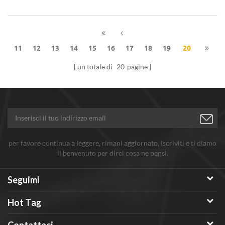
utilizzate in materiali
amorfa o cristallina.
semiconduttori, materiali agli
ioni di litio, celle solari, ecc.
11
12
13
14
15
16
17
18
19
20
un totale di
20
pagine
per favore continua a leggere, rimani aggiornato, iscriviti e ti diamo
il benvenuto per dirci cosa ne pensi.
Seguimi
Hot Tag
Contattaci