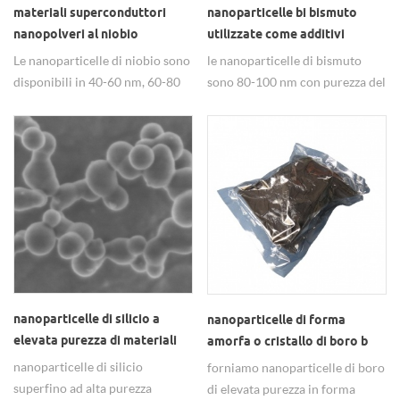
materiali superconduttori
nanoparticelle bi bismuto
nanopolveri al niobio
utilizzate come additivi
lubrificanti nanometri
Le nanoparticelle di niobio sono
le nanoparticelle di bismuto
metallici
disponibili in 40-60 nm, 60-80
sono 80-100 nm con purezza del
nm, 80-100 nm, ampiamente
99,5%
utilizzate nei materiali
superconduttori.
nanoparticelle di silicio a
nanoparticelle di forma
elevata purezza di materiali
amorfa o cristallo di boro b
semiconduttori
nanoparticelle di silicio
forniamo nanoparticelle di boro
superfino ad alta purezza
di elevata purezza in forma