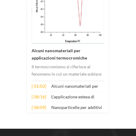
Alcuni nanomateriali per
applicazioni termocromiche
Il termocromismo si riferisce al
fenomeno in cui un materiale subisce
cambiamenti di colore al variare della
[ 01/02]
Alcuni nanomateriali per
temperatura. Questo cambiamento è
applicazioni
solitamente causato da cambiamenti
[ 08/16]
L'applicazione estesa di
termocromiche
nella struttura elettronica o
diversi nanomateriali nel
[ 08/09]
Nanoparticelle per additivi
molecolare del materiale. Il suo
calcestruzzo
lubrificanti antiusura
principio...