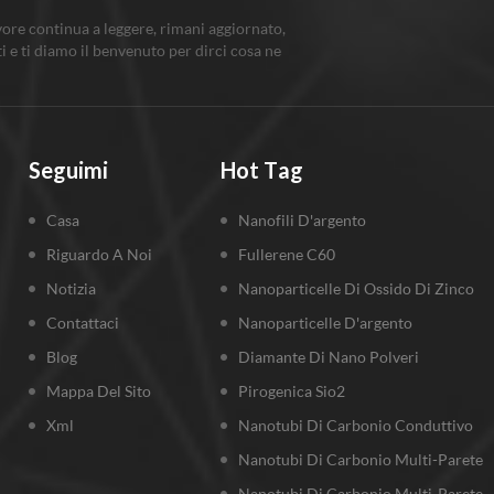
vore continua a leggere, rimani aggiornato,
ti e ti diamo il benvenuto per dirci cosa ne
Seguimi
Hot Tag
Casa
Nanofili D'argento
Riguardo A Noi
Fullerene C60
Notizia
Nanoparticelle Di Ossido Di Zinco
Contattaci
Nanoparticelle D'argento
Blog
Diamante Di Nano Polveri
Mappa Del Sito
Pirogenica Sio2
Xml
Nanotubi Di Carbonio Conduttivo
Nanotubi Di Carbonio Multi-Parete
Nanotubi Di Carbonio Multi-Parete