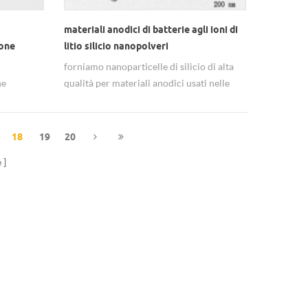
materiali anodici di batterie agli ioni di
ione
litio silicio nanopolveri
forniamo nanoparticelle di silicio di alta
ne
qualità per materiali anodici usati nelle
batterie agli ioni di litio.
18
19
20
e