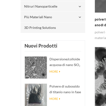
Nitruri Nanoparticelle
Più Materiali Nano
polveri
anodi d
3D Printing Solutions
polveri 
material
capacit
Nuovi Prodotti
Dispersione/colloide
acquosa di nano SiO₂
sferico
MORE
monodisperso
Polvere di subossido
di titanio nano in fase
Magnéli Ti₄O₇
MORE