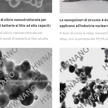
 di silicio nanostrutturate per
Le nanopolveri di zirconio 4-6
i batterie al litio ad alta capacità
applicano all'industria nuclear
di silicio nanostrutturate per
4-6um zirconio & nbsp; nanopol
i anodi di batterie al litio ad alta
nbsp; con la purezza del 99,5% &
à.
applicano all'industria nucleare.