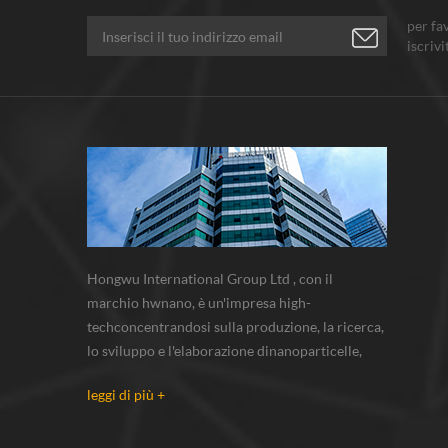
per fa
iscrivi
pensi.
Hongwu International Group Ltd , con il
marchio hwnano, è un'impresa high-
techconcentrandosi sulla produzione, la ricerca,
lo sviluppo e l'elaborazione dinanoparticelle,
nanopolveri, polveri di micron. abbiamo le
leggi di più +
nostre polveri nanobase di produzione e centro
r & s situato in xuzhou, jiangsu, principalmente
di fornitura nanoparticella d'argento...