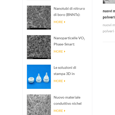
Nanotubi di nitruro
nuovi m
di boro (BNNTs):
polveri
riempitivi per
MORE
nuovi m
dissipazione del
polveri 
calore ad alta
è & nbs
Nanoparticelle VO₂
conducibilità termica
elettro
Phase-Smart:
risposta termica
MORE
intelligente,
progettate su misura
Le soluzioni di
stampa 3D in
ceramica di
MORE
precisione
trasformano
Nuovo materiale
strutture impossibili
conduttivo nichel
in realtà
Nanowires Ninws .
MORE