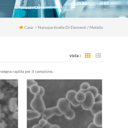
Casa
Nanoparticelle Di Elementi / Metallo
vista :
Grid View
List View
nsegna rapida per il campione.