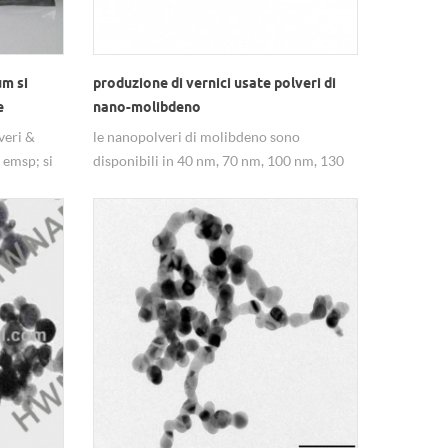
um si
produzione di vernici usate polveri di
e
nano-molibdeno
veri &
le nanopolveri di molibdeno sono
 emsp; si
disponibili in 40 nm, 70 nm, 100 nm, 130
nm con una purezza del 99,9%.