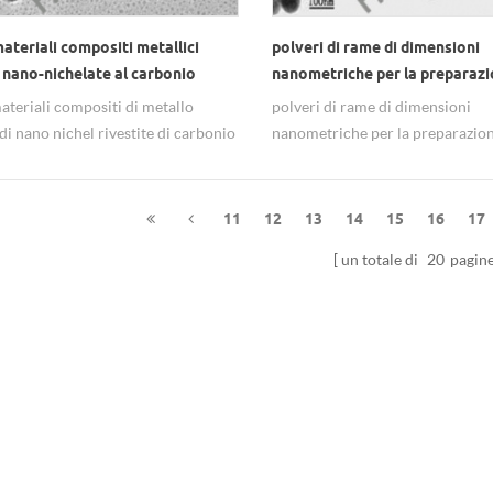
ateriali compositi metallici
polveri di rame di dimensioni
 nano-nichelate al carbonio
nanometriche per la preparaz
dell'impiego immunitario
ateriali compositi di metallo
polveri di rame di dimensioni
di nano nichel rivestite di carbonio
nanometriche per la preparazio
p; materiale assorbitore di onde
dell'impiego immunitario.
magnetiche.
11
12
13
14
15
16
17
un totale di
20
pagin