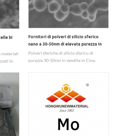
Fornitori di polveri di silicio sferico
elle bi
nano a 30-50nm di elevata purezza in
Cina
Polveri sferiche di silicio sferico di
 materiali
purezza 30-50nm in vendita in Cina.
zzati in