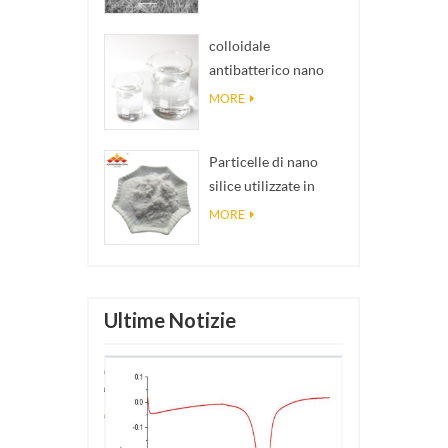
colloidale
antibatterico nano
argento antibatterico
MORE
trasparente
Particelle di nano
silice utilizzate in
resina epossidica,
MORE
rivestimento
superidrofobico in
polvere di nano silice
Ultime Notizie