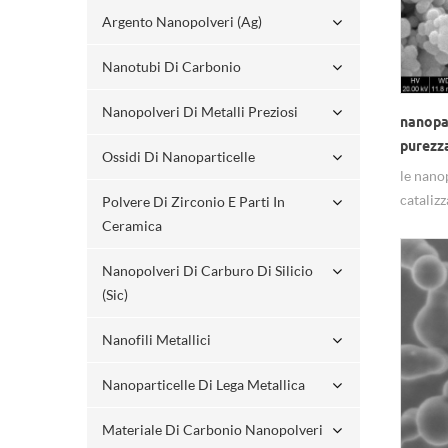
Argento Nanopolveri (ag)
Nanotubi Di Carbonio
Nanopolveri Di Metalli Preziosi
nanopar
purezza
Ossidi Di Nanoparticelle
elettr
le nano
catalizz
Polvere Di Zirconio E Parti In
materia
Ceramica
elettroc
Nanopolveri Di Carburo Di Silicio
support
(sic)
u0026 Lt
Nanofili Metallici
Nanoparticelle Di Lega Metallica
Materiale Di Carbonio Nanopolveri