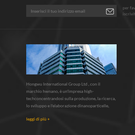
per fa
iscrivi
pensi.
Hongwu International Group Ltd , con il
marchio hwnano, è un'impresa high-
techconcentrandosi sulla produzione, la ricerca,
lo sviluppo e l'elaborazione dinanoparticelle,
nanopolveri, polveri di micron. abbiamo le
leggi di più +
nostre polveri nanobase di produzione e centro
r & s situato in xuzhou, jiangsu, principalmente
di fornitura nanoparticella d'argento...