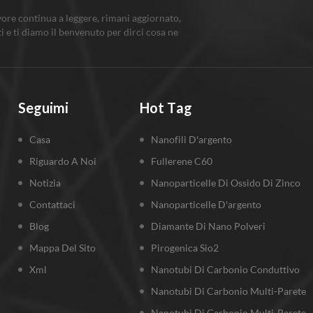
vore continua a leggere, rimani aggiornato,
ti e ti diamo il benvenuto per dirci cosa ne
Seguimi
Hot Tag
Casa
Nanofili D'argento
Riguardo A Noi
Fullerene C60
Notizia
Nanoparticelle Di Ossido Di Zinco
Contattaci
Nanoparticelle D'argento
Blog
Diamante Di Nano Polveri
Mappa Del Sito
Pirogenica Sio2
Xml
Nanotubi Di Carbonio Conduttivo
Nanotubi Di Carbonio Multi-Parete
Nanotubi Di Carbonio Multi-Parete