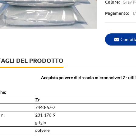
Gray 
Colore:
T/
Pagamento:
Contatt
TAGLI DEL PRODOTTO
Acquista polvere di zirconio micronpolveri Zr utili
che:
Zr
7440-67-7
 n.
231-176-9
grigio
polvere