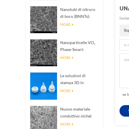
UN
Nanotubi di nitruro
di boro (BNNTs):
invia
riempitivi per
MORE
dissipazione del
So
calore ad alta
Nanoparticelle VO₂
conducibilità termica
Phase-Smart:
risposta termica
MORE
intelligente,
progettate su misura
Le soluzioni di
stampa 3D in
ceramica di
MORE
se 
precisione
trasformano
Nuovo materiale
strutture impossibili
conduttivo nichel
in realtà
Nanowires Ninws .
MORE