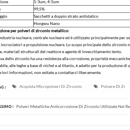
ione
1-3um, 4-5um
a
99,5%
ggio
Sacchetti a doppio strato antistatico
Hongwu Nano
zione per polveri di zirconio metallico:
industria nucleare, centrale nucleare ed è utilizzato principalmente per so
 incrociatori a propulsione nucleare. Lo scopo principale dello zirconio n
, materiali strutturali del reattore e agente di invecchiamento lento.
sa dello zirconio ha una resistenza alla corrosione, proprietà meccaniche 
bile, alle leghe a base di nichel e al titanio, è adatto per la produzione di 
riori informazioni, non esitate a contattarci liberamente.
Acquista Micropolveri Di Zirconio
Polvere Di Zr
G :
Polveri Metalliche Anticorrosione Di Zirconio Utilizzate Nei Re
SSIMO :