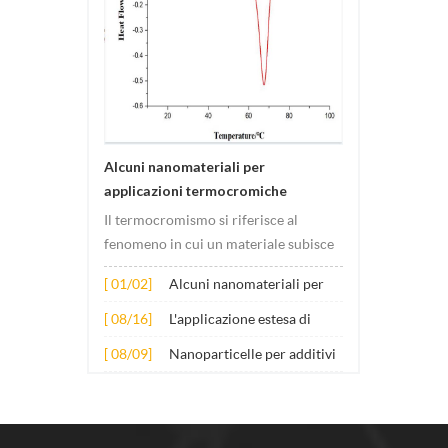
utilizzate nei reattori nucleari
Alcuni nanomateriali per
applicazioni termocromiche
Il termocromismo si riferisce al
fenomeno in cui un materiale subisce
cambiamenti di colore al variare della
[ 01/02]
Alcuni nanomateriali per
temperatura. Questo cambiamento è
applicazioni
solitamente causato da cambiamenti
[ 08/16]
L'applicazione estesa di
termocromiche
nella struttura elettronica o
diversi nanomateriali nel
[ 08/09]
Nanoparticelle per additivi
molecolare del materiale. Il suo
calcestruzzo
lubrificanti antiusura
principio...