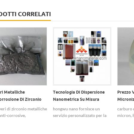
OTTI CORRELATI
Tecnologia Di Dispersione
Prezzo Verde Beta
Nanometrica Su Misura
Micronizzato Carburo Di
Soluzione Di Nanopolveri Ad
Silicio Sic Polvere
he
hongwu nano fornisce un
carburo di silicio, dimensione
Alta Stabilità Liquida
servizio personalizzato per la
micron, 80-100 nm, purezza
dispersione di nanoparticelle.
99%, polvere verde.
& nbsp; la custodia