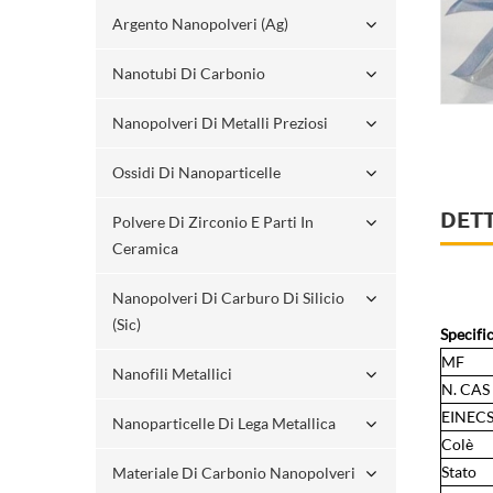
Argento Nanopolveri (ag)
Nanotubi Di Carbonio
Nanopolveri Di Metalli Preziosi
Ossidi Di Nanoparticelle
DET
Polvere Di Zirconio E Parti In
Ceramica
Nanopolveri Di Carburo Di Silicio
(sic)
Specifi
MF
Nanofili Metallici
N. CAS
EINECS
Nanoparticelle Di Lega Metallica
Colè
Stato
Materiale Di Carbonio Nanopolveri