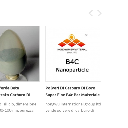
Valvola A Sfera In Ceramica
Resistente Alla Corrosione E
Al Calore
resistente all'usura, all'acido /
Polveri Di Carburo Di Boro
agli alcali, resistente alla
Super Fine B4c Per Materiale
corrosione, resistente al calore,
Abrasivo
hongwu international group ltd
p
elevata tenacità e coperture
vende polvere di carburo di
staricp
boro per applicazioni come
c
materiali abrasivi, ceramici,
a