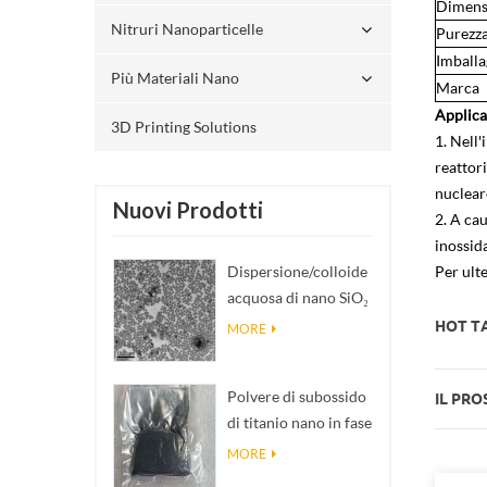
Dimens
Nitruri Nanoparticelle
Purezz
Imballa
Più Materiali Nano
Marca
Applica
3D Printing Solutions
1. Nell'
reattori
nucleare
Nuovi Prodotti
2. A cau
inossida
Dispersione/colloide
Per ulte
acquosa di nano SiO₂
sferico
HOT TA
MORE
monodisperso
Polvere di subossido
IL PRO
di titanio nano in fase
Magnéli Ti₄O₇
MORE