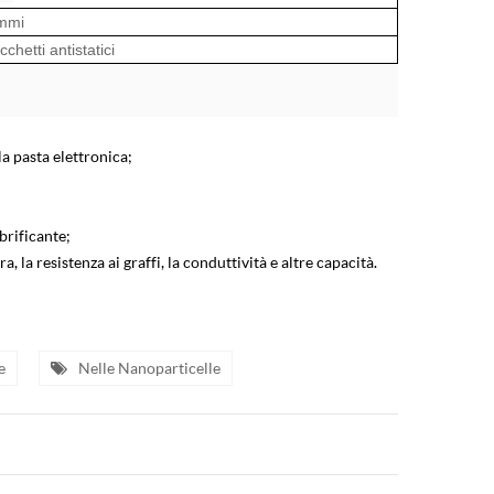
mmi
chetti antistatici
la pasta elettronica;
ubrificante;
, la resistenza ai graffi, la conduttività e altre capacità.
e
Nelle Nanoparticelle