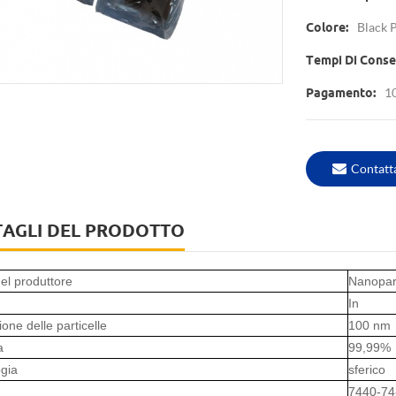
Black 
Colore:
Tempi Di Conse
1
Pagamento:
Contatt
TAGLI DEL PRODOTTO
el produttore
Nanopart
In
one delle particelle
100 nm
a
99,99%
gia
sferico
7440-74