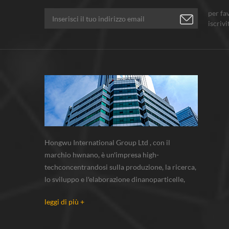
per fa
iscrivi
pensi.
Hongwu International Group Ltd , con il
marchio hwnano, è un'impresa high-
techconcentrandosi sulla produzione, la ricerca,
lo sviluppo e l'elaborazione dinanoparticelle,
nanopolveri, polveri di micron. abbiamo le
leggi di più +
nostre polveri nanobase di produzione e centro
r & s situato in xuzhou, jiangsu, principalmente
di fornitura nanoparticella d'argento...