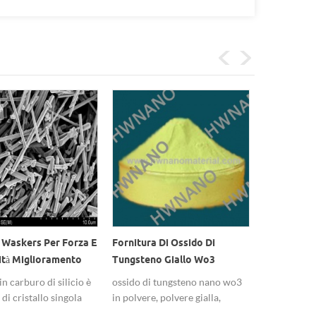
 Waskers Per Forza E
Fornitura Di Ossido Di
Nanocolloid
ità Miglioramento
Tungsteno Giallo Wo3
Metallizza
astica, Metallo,
Nanopartikel
Naturale I
n carburo di silicio è
ossido di tungsteno nano wo3
nanocolloid
, Ecc.
 di cristallo singola
in polvere, polvere gialla,
sospensione
 difetti e un certo
potrebbe anche fornire colore
di dimensio