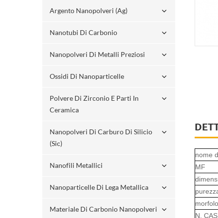
Argento Nanopolveri (ag)
Nanotubi Di Carbonio
Nanopolveri Di Metalli Preziosi
Ossidi Di Nanoparticelle
Polvere Di Zirconio E Parti In
Ceramica
DET
Nanopolveri Di Carburo Di Silicio
(sic)
nome d
Nanofili Metallici
MF
dimensi
Nanoparticelle Di Lega Metallica
purezz
morfolo
Materiale Di Carbonio Nanopolveri
N. CAS