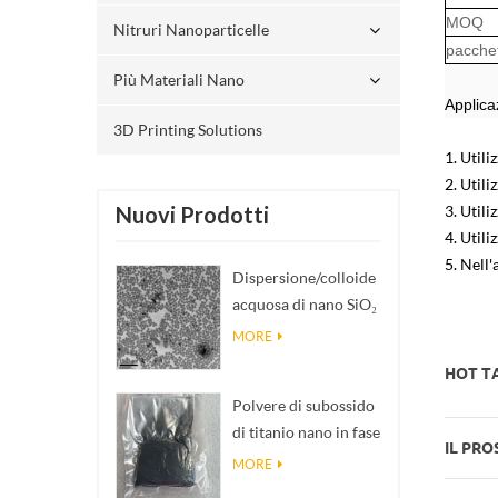
MOQ
Nitruri Nanoparticelle
pacche
Più Materiali Nano
Applica
3D Printing Solutions
1. Utili
2. Utili
3. Utili
Nuovi Prodotti
4. Utili
5. Nell'
Dispersione/colloide
acquosa di nano SiO₂
sferico
MORE
monodisperso
HOT TA
Polvere di subossido
di titanio nano in fase
IL PRO
Magnéli Ti₄O₇
MORE