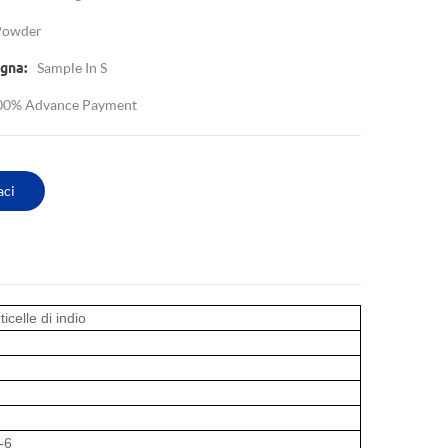
Powder
Sample In S
gna:
00% Advance Payment
aci
icelle di indio
-6