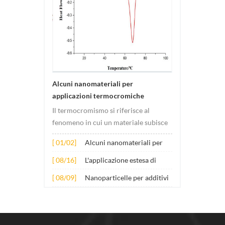
sferic
purezza super raffinata,
nell'e
polver
benven
Alcuni nanomateriali per
applicazioni termocromiche
Il termocromismo si riferisce al
fenomeno in cui un materiale subisce
cambiamenti di colore al variare della
[ 01/02]
Alcuni nanomateriali per
temperatura. Questo cambiamento è
applicazioni
solitamente causato da cambiamenti
[ 08/16]
L'applicazione estesa di
termocromiche
nella struttura elettronica o
diversi nanomateriali nel
[ 08/09]
Nanoparticelle per additivi
molecolare del materiale. Il suo
calcestruzzo
lubrificanti antiusura
principio...