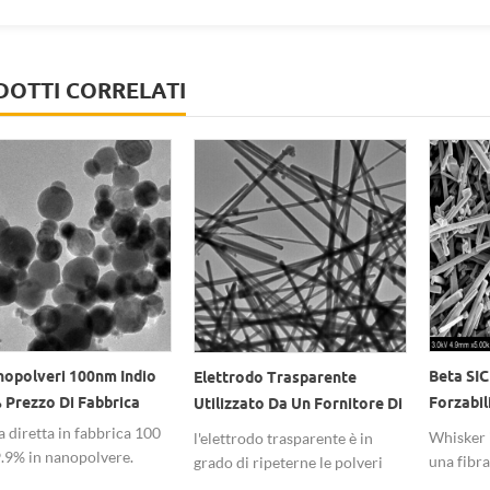
OTTI CORRELATI
nopolveri 100nm Indio
Beta SIC
Elettrodo Trasparente
 Prezzo Di Fabbrica
Forzabil
Utilizzato Da Un Fornitore Di
Della Pl
Servizi Sanitari
a diretta in fabbrica 100
Whisker i
l'elettrodo trasparente è in
Ceramica
.9% in nanopolvere.
una fibra
grado di ripeterne le polveri
e stabile qualità, buona
con pochi
nano