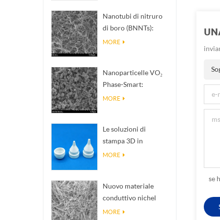
Nanotubi di nitruro
di boro (BNNTs):
UN
riempitivi per
MORE
invia
dissipazione del
calore ad alta
So
Nanoparticelle VO₂
conducibilità termica
Phase-Smart:
risposta termica
MORE
intelligente,
progettate su misura
Le soluzioni di
stampa 3D in
ceramica di
MORE
precisione
trasformano
se 
Nuovo materiale
strutture impossibili
conduttivo nichel
in realtà
Nanowires Ninws .
MORE