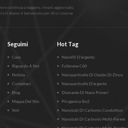
resistenz
vore continua a leggere, rimani aggiornato,
resistenz
ti e ti diamo il benvenuto per dirci cosa ne
alla corr
radiazion
agli aero
missilist
temperat
Seguimi
Hot Tag
turbina e
Casa
Nanofili D'argento
Riguardo A Noi
Fullerene C60
Notizia
Nanoparticelle Di Ossido Di Zinco
Contattaci
Nanoparticelle D'argento
Blog
Diamante Di Nano Polveri
Mappa Del Sito
Pirogenica Sio2
Xml
Nanotubi Di Carbonio Conduttivo
Nanotubi Di Carbonio Multi-Parete
Nanotubi Di Carbonio Multi-Parete