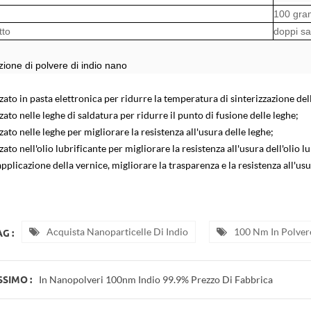
100 gra
tto
doppi sac
zione di polvere di indio nano
zzato in pasta elettronica per ridurre la temperatura di sinterizzazione del
zzato nelle leghe di saldatura per ridurre il punto di fusione delle leghe;
zzato nelle leghe per migliorare la resistenza all'usura delle leghe;
zzato nell'olio lubrificante per migliorare la resistenza all'usura dell'olio l
applicazione della vernice, migliorare la trasparenza e la resistenza all'usura
Acquista Nanoparticelle Di Indio
100 Nm In Polver
G :
In Nanopolveri 100nm Indio 99.9% Prezzo Di Fabbrica
SSIMO :