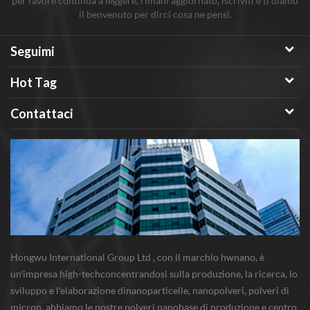
per favore continua a leggere, rimani aggiornato, iscriviti e ti diamo
il benvenuto per dirci cosa ne pensi.
Seguimi
Hot Tag
Contattaci
Hongwu International Group Ltd , con il marchio hwnano, è
un'impresa high-techconcentrandosi sulla produzione, la ricerca, lo
sviluppo e l'elaborazione dinanoparticelle, nanopolveri, polveri di
micron. abbiamo le nostre polveri nanobase di produzione e centro