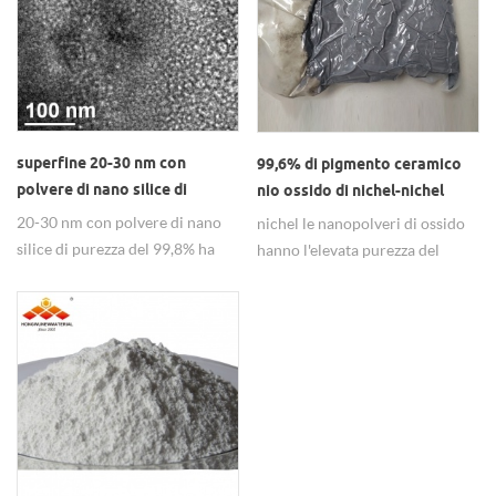
superfine 20-30 nm con
99,6% di pigmento ceramico
polvere di nano silice di
nio ossido di nichel-nichel
purezza del 99,8%
20-30 nm con polvere di nano
nichel le nanopolveri di ossido
silice di purezza del 99,8% ha
hanno l'elevata purezza del
due tipi idrofobi e idrofobi.
99,6% che si utilizza nel
pigmento della ceramica.