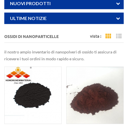
NUOVI PRODOTTI
ULTIME NOTIZIE
vista :
OSSIDI DI NANOPARTICELLE
Grid Vi
Li
il nostro ampio inventario di nanopolveri di ossido ti assicura di
ricevere i tuoi ordini in modo rapido e sicuro.