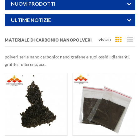
NUOVI PRODOTTI
ULTIME NOTIZIE
vista :
MATERIALE DI CARBONIO NANOPOLVERI
Grid Vi
Li
polveri serie nano carbonio: nano grafene e suoi ossidi, diamanti,
grafite, fullerene, ecc.